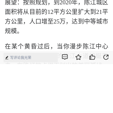
展望：按照规划，到2020年，陈江城区
面积将从目前的12平方公里扩大到21平
方公里，人口增至25万，达到中等城市
规模。
在某个黄昏过后，当你漫步陈江中心
区，看着宽敞明亮的陈江大道蜿蜒而
写评论我光荣
去，在路灯的点缀下划出的美丽弧线，
或许能够真正领悟到那种自然和谐画面
所折射出的“创新、拼搏、担当、团结”
的陈江精神，这种精神正是陈江从诞生
到崛起的最大秘密。