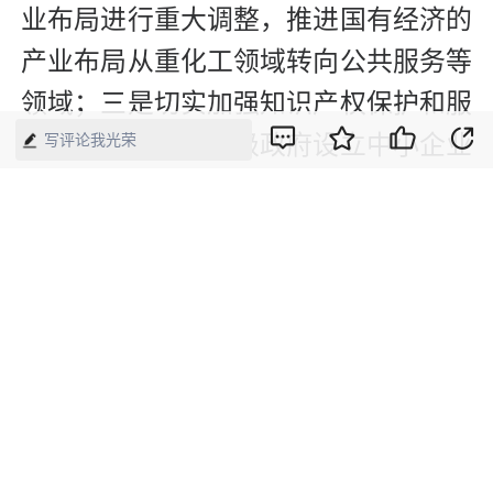
业布局进行重大调整，推进国有经济的
产业布局从重化工领域转向公共服务等
领域；三是切实加强知识产权保护和服
务。建议国家和各级政府设立中小企业
写评论我光荣
法律事务公共服务机构，为广大中小企
业提供知识产权方面的法律服务，切实
降低广大科技型中小企业的知识产权维
权成本。
此外，还要完善产业政策安排。未来随
着我国传统产业投资的相对饱和，企业
需要通过创新探索新技术、新产品、新