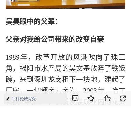
吴昊眼中的父辈：
父亲对我给公司带来的改变自豪
1989年，改革开放的风潮吹向了珠三
角，揭阳市水产局的吴文基放弃了铁饭
碗，来到深圳龙岗租下一块地，建起了
厂房，一切都亲力亲为。2003年，怡丰
写评论我光荣
科技正式成立，慢慢发展成业内的龙头
老大。此后20多年，吴文基从未减少努
力。