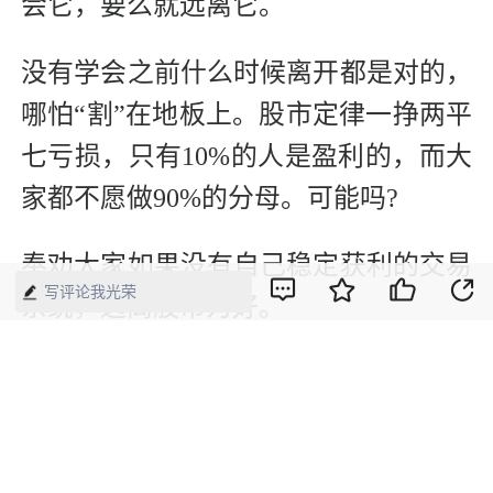
会它，要么就远离它。
没有学会之前什么时候离开都是对的，
哪怕“割”在地板上。股市定律一挣两平
七亏损，只有10%的人是盈利的，而大
家都不愿做90%的分母。可能吗?
奉劝大家如果没有自己稳定获利的交易
写评论我光荣
系统，远离股市为好。
版权声明：本网所有内容，凡注明“来源：中国经济周刊-经济网”、
“来源：中国经济周刊”、“来源：经济网”及带有中国经济周刊
LOGO、水印的所有文字、图片和音视频资料，版权均属《中国经
济周刊》杂志社有限公司所有，任何媒体、网站或个人未经协议授
权不得转载、摘编、链接、转贴或以其他方式使用。已经协议授权
的，在下载、转载使用时必须注明“来源：中国经济周刊-经济网”、