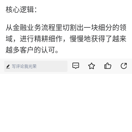
核心逻辑：
从金融业务流程里切割出一块细分的领
域，进行精耕细作，慢慢地获得了越来
越多客户的认可。
写评论我光荣
代表企业：
国外的Bankrate(银率网)，国内的融
360、好贷网、数米基金网等。
点评：这可以让客户更快捷、更精准地
找到适合自己的产品，从一定程度上减