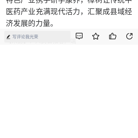
特色产业携手研学康养，樟树让传统中
医药产业充满现代活力，汇聚成县域经
济发展的力量。
写评论我光荣
【来源】：人民日报客户端
版权声明：本网所有内容，凡注明“来源：中国经济周刊-经济网”、
“来源：中国经济周刊”、“来源：经济网”及带有中国经济周刊
LOGO、水印的所有文字、图片和音视频资料，版权均属《中国经
济周刊》杂志社有限公司所有，任何媒体、网站或个人未经协议授
权不得转载、摘编、链接、转贴或以其他方式使用。已经协议授权
的，在下载、转载使用时必须注明“来源：中国经济周刊-经济网”、
“来源：中国经济周刊”、“来源：经济网”，不得改动标题及文字内
容，违者将依法追究责任。 凡本网注明“来源：XXX（非中国经济
周刊或经济网）”的文/图等稿件，均转载自其它媒体，转载目的在
于传递更多信息，并不代表本网赞同其观点和对其真实性负责。如
其他媒体、网站或个人转载使用，请与著作权人联系，并自负法律
责任。