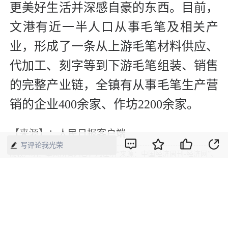
更美好生活并深感自豪的东西。目前，
文港有近一半人口从事毛笔及相关产
业，形成了一条从上游毛笔材料供应、
代加工、刻字等到下游毛笔组装、销售
的完整产业链，全镇有从事毛笔生产营
销的企业400余家、作坊2200余家。
【来源】：人民日报客户端
写评论我光荣
版权声明：本网所有内容，凡注明“来源：中国经济周刊-经济网”、
“来源：中国经济周刊”、“来源：经济网”及带有中国经济周刊
LOGO、水印的所有文字、图片和音视频资料，版权均属《中国经
济周刊》杂志社有限公司所有，任何媒体、网站或个人未经协议授
权不得转载、摘编、链接、转贴或以其他方式使用。已经协议授权
的，在下载、转载使用时必须注明“来源：中国经济周刊-经济网”、
“来源：中国经济周刊”、“来源：经济网”，不得改动标题及文字内
容，违者将依法追究责任。 凡本网注明“来源：XXX（非中国经济