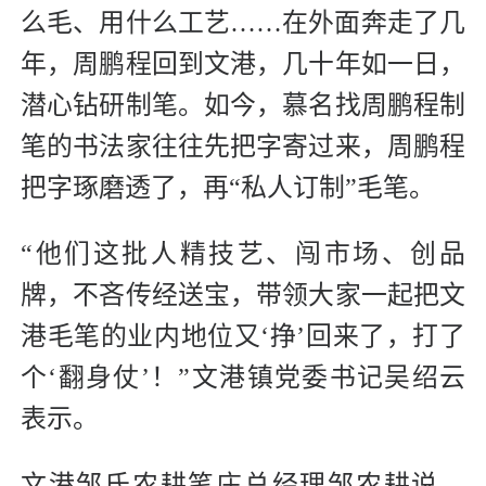
么毛、用什么工艺……在外面奔走了几
年，周鹏程回到文港，几十年如一日，
潜心钻研制笔。如今，慕名找周鹏程制
笔的书法家往往先把字寄过来，周鹏程
把字琢磨透了，再“私人订制”毛笔。
“他们这批人精技艺、闯市场、创品
牌，不吝传经送宝，带领大家一起把文
港毛笔的业内地位又‘挣’回来了，打了
个‘翻身仗’！”文港镇党委书记吴绍云
表示。
文港邹氏农耕笔庄总经理邹农耕说，