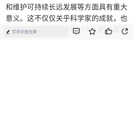
和维护可持续长远发展等方面具有重大
意义。这不仅仅关乎科学家的成就，也
关乎整个人类、关乎每一个人的未来。
写评论我光荣
当月球上建基地、修路、喝水都能就地
取材，人类必将走向更辽阔的星辰大
海。
【来源】：人民日报客户端
版权声明：本网所有内容，凡注明“来源：中国经济周刊-经济网”、
“来源：中国经济周刊”、“来源：经济网”及带有中国经济周刊
LOGO、水印的所有文字、图片和音视频资料，版权均属《中国经
济周刊》杂志社有限公司所有，任何媒体、网站或个人未经协议授
权不得转载、摘编、链接、转贴或以其他方式使用。已经协议授权
的，在下载、转载使用时必须注明“来源：中国经济周刊-经济网”、