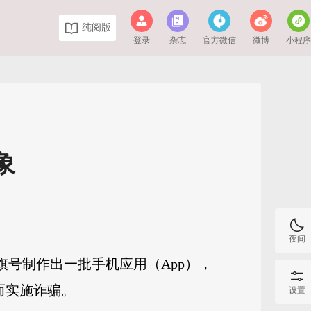
纯阅版
登录
杂志
官方微信
微博
小程
象
夜间
旗号制作出一批手机应用（App），
而实施诈骗。
设置