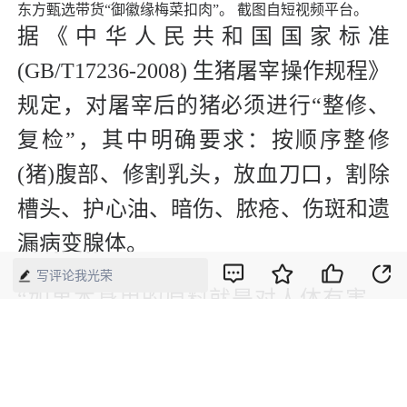
东方甄选带货“御徽缘梅菜扣肉”。 截图自短视频平台。
据《中华人民共和国国家标准
(GB/T17236-2008) 生猪屠宰操作规程》
规定，对屠宰后的猪必须进行“整修、
复检”，其中明确要求：按顺序整修
(猪)腹部、修割乳头，放血刀口，割除
槽头、护心油、暗伤、脓疮、伤斑和遗
漏病变腺体。
写评论我光荣
“如果本身用的原料就是对人体有害，
属于有毒有害的情形，应依据《中华人
民共和国食品安全法》第一百四十八条
规定，向生产者或者经营者要求支付价