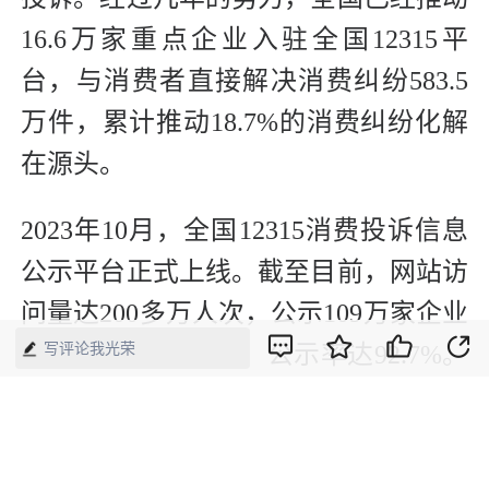
16.6万家重点企业入驻全国12315平
台，与消费者直接解决消费纠纷583.5
万件，累计推动18.7%的消费纠纷化解
在源头。
2023年10月，全国12315消费投诉信息
公示平台正式上线。截至目前，网站访
问量达200多万人次，公示109万家企业
写评论我光荣
投诉信息232.9万条、公示率达92.7%。
公示后，消费投诉平均办结时长12.8
天，较上一年同期提速5.6天；全国平
均调解成功率提升4.1个百分点，投诉