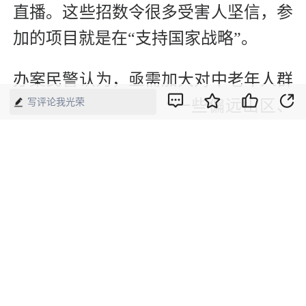
直播。这些招数令很多受害人坚信，参
加的项目就是在“支持国家战略”。
办案民警认为，亟需加大对中老年人群
写评论我光荣
体的防骗宣传力度。“一些偏远山区、
农村的中老年人、独居老人防范意识
差，很容易被洗脑；城镇的中老年人在
社区往往形成一个社交圈，圈子里一旦
有人中招，很容易拉一批人下水。”
公安机关提醒，凡是以“国家战略”“民
族资产”等为名义，吸引加入微信群、
QQ群的，都要高度警惕，更不要参与