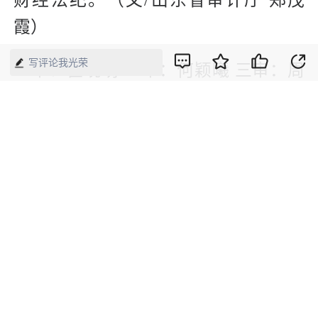
财经法纪。（文/山东省审计厅 郑茂
霞）
写评论我光荣
一审：崔晓萌 二审：何颖曦 三审：周
琦
版权声明：本网所有内容，凡注明“来源：中国经济周刊-经济网”、
“来源：中国经济周刊”、“来源：经济网”及带有中国经济周刊
LOGO、水印的所有文字、图片和音视频资料，版权均属《中国经
济周刊》杂志社有限公司所有，任何媒体、网站或个人未经协议授
权不得转载、摘编、链接、转贴或以其他方式使用。已经协议授权
的，在下载、转载使用时必须注明“来源：中国经济周刊-经济网”、
“来源：中国经济周刊”、“来源：经济网”，不得改动标题及文字内
容，违者将依法追究责任。 凡本网注明“来源：XXX（非中国经济
周刊或经济网）”的文/图等稿件，均转载自其它媒体，转载目的在
于传递更多信息，并不代表本网赞同其观点和对其真实性负责。如
其他媒体、网站或个人转载使用，请与著作权人联系，并自负法律
责任。