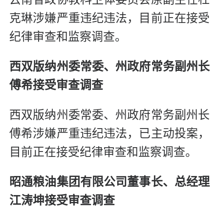
克琳涉嫌严重违纪违法，目前正在接受
纪律审查和监察调查。
西双版纳州委常委、州政府常务副州长
傅希接受审查调查
西双版纳州委常委、州政府常务副州长
傅希涉嫌严重违纪违法，已主动投案，
目前正在接受纪律审查和监察调查。 
昭通粮油集团有限公司董事长、总经理
江涛坤接受审查调查