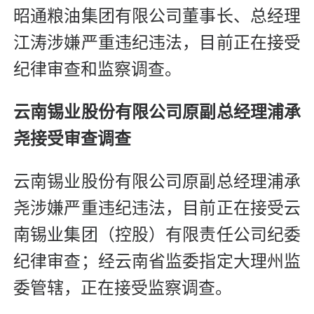
昭通粮油集团有限公司董事长、总经理
江涛涉嫌严重违纪违法，目前正在接受
纪律审查和监察调查。
云南锡业股份有限公司原副总经理浦承
尧接受审查调查
云南锡业股份有限公司原副总经理浦承
尧涉嫌严重违纪违法，目前正在接受云
南锡业集团（控股）有限责任公司纪委
纪律审查；经云南省监委指定大理州监
委管辖，正在接受监察调查。