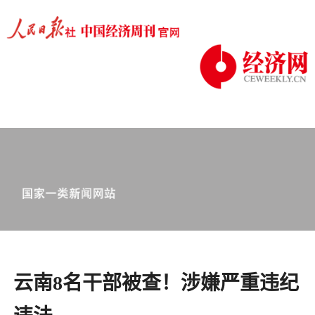
云南8名干部被查！涉嫌严重违纪