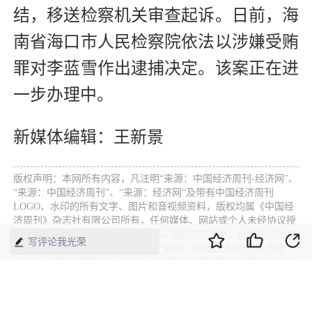
结，移送检察机关审查起诉。日前，海
南省海口市人民检察院依法以涉嫌受贿
罪对李蓝雪作出逮捕决定。该案正在进
一步办理中。
新媒体编辑：王新景
版权声明：本网所有内容，凡注明“来源：中国经济周刊-经济网”、
“来源：中国经济周刊”、“来源：经济网”及带有中国经济周刊
LOGO、水印的所有文字、图片和音视频资料，版权均属《中国经
济周刊》杂志社有限公司所有，任何媒体、网站或个人未经协议授
权不得转载、摘编、链接、转贴或以其他方式使用。已经协议授权
写评论我光荣
的，在下载、转载使用时必须注明“来源：中国经济周刊-经济网”、
“来源：中国经济周刊”、“来源：经济网”，不得改动标题及文字内
容，违者将依法追究责任。 凡本网注明“来源：XXX（非中国经济
周刊或经济网）”的文/图等稿件，均转载自其它媒体，转载目的在
于传递更多信息，并不代表本网赞同其观点和对其真实性负责。如