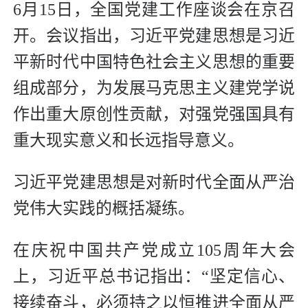
6月15日，全国党建工作座谈会在京召
开。会议指出，习近平党建思想是习近
平新时代中国特色社会主义思想的重要
组成部分，为发展马克思主义建党学说
作出重大原创性贡献，对强党强国具有
重大现实意义和长远指导意义。
习近平党建思想是对新时代全面从严治
党伟大实践的概括凝练。
在庆祝中国共产党成立105周年大会
上，习近平总书记指出：“坚定信心、
接续奋斗，必须持之以恒推进全面从严