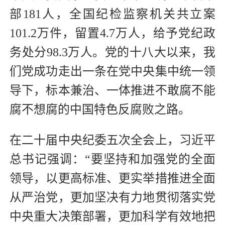
部181人，全国纪检监察机关共立案
101.2万件，留置4.7万人，给予党纪政
务处分98.3万人。党的十八大以来，我
们党成功走出一条在党中央集中统一领
导下，标本兼治、一体推进不敢腐不能
腐不想腐的中国特色反腐败之路。
在二十届中央纪委五次全会上，习近平
总书记强调：“要坚持和加强党的全面
领导，以更高标准、更实举措推进全面
从严治党，更加坚决有力地贯彻落实党
中央重大决策部署，更加科学有效地把