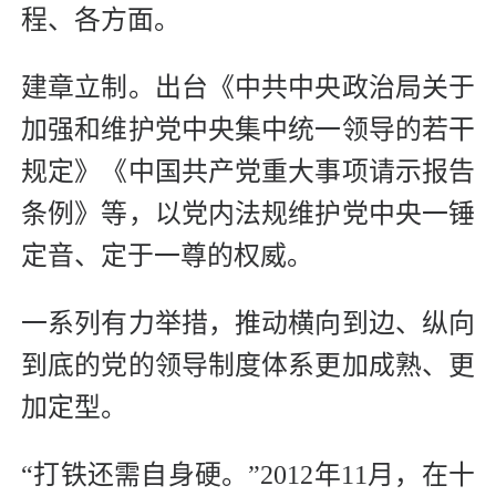
程、各方面。
建章立制。出台《中共中央政治局关于
加强和维护党中央集中统一领导的若干
规定》《中国共产党重大事项请示报告
条例》等，以党内法规维护党中央一锤
定音、定于一尊的权威。
一系列有力举措，推动横向到边、纵向
到底的党的领导制度体系更加成熟、更
加定型。
“打铁还需自身硬。”2012年11月，在十