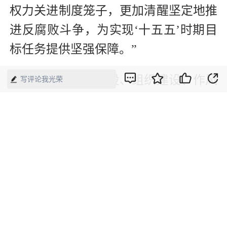
权力关进制度笼子，更加清醒坚定地推
进反腐败斗争，为实现‘十五五’时期目
标任务提供坚强保障。”
政治建设、思想建设、组织建设、作风
写评论我光荣
建设、纪律建设，把制度建设贯穿其
中，深入推进反腐败斗争……全面从严
治党持续推进，党在革命性锻造中更加
坚强有力。
《 人民日报 》（ 2026年07月08日 02
版）