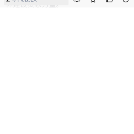
体建设贡献力量。”
青年兴则国家兴，青年强则国家强。
“习近平总书记在重要讲话中专门提
到‘青年是实现中华民族伟大复兴的生
力军’，对青年一代寄予厚望，我感到
了沉甸甸的责任。”北京大学本科生黄
莉媛说。
“我们生逢伟大时代，肩负复兴重任，
更应牢记‘请党放心，强国有我’的青春
誓言，做到不负时代、不负韶华、不负