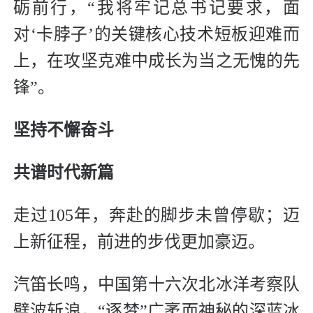
砺前行，“我将牢记总书记要求，面
对‘卡脖子’的关键核心技术短板迎难而
上，在攻坚克难中成长为当之无愧的先
锋”。
坚持不懈奋斗
共谱时代新篇
走过105年，奔赴的脚步未曾停歇；迈
上新征程，前进的步伐更加豪迈。
汽笛长鸣，中国第十六次北冰洋考察队
劈波斩浪，“逐梦”广袤而神秘的深蓝冰