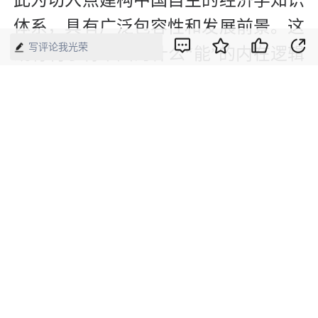
此为切入点建构中国自主的经济学知识
体系，具有广泛包容性和发展前景。这
写评论我光荣
既有利于将中国为什么“能”的内在逻辑
和普遍意义阐释清楚，为推进中国式现
代化贡献理论力量；也有利于在形成相
关学科的同时，更好同国际对话并赢得
国际学术界的广泛理解与认可，为发达
国家推动现代市场经济发展和发展中国
家实现现代化提供具有一般意义的启
示。
（作者分别为清华大学中国经济思想与
实践研究院院长、常务副院长）