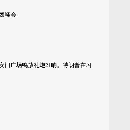
团峰会。
安门广场鸣放礼炮21响。特朗普在习