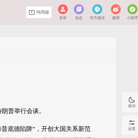
纯阅版
登录
杂志
官方微信
微博
小程
夜间
特朗普举行会谈。
修昔底德陷阱”，开创大国关系新范
设置