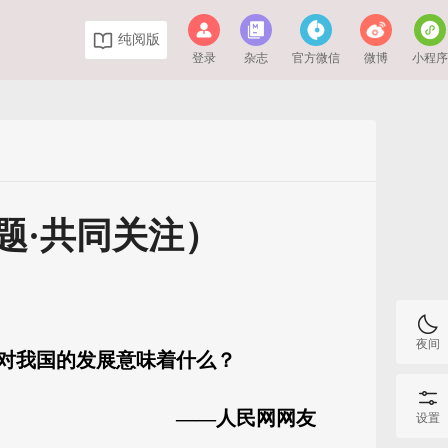
纯阅版
登录
杂志
官方微信
微博
小程
题·共同关注）
夜间
？对我国的发展意味着什么？
——人民网网友
设置