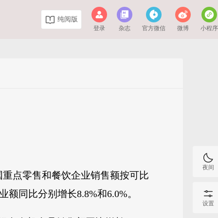
纯阅版
登录
杂志
官方微信
微博
小程
夜间
国重点零售和餐饮企业销售额按可比
额同比分别增长8.8%和6.0%。
设置