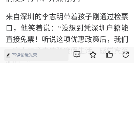
来自深圳的李志明带着孩子刚通过检票
口，他笑着说：“没想到凭深圳户籍能
直接免票！听说这项优惠政策后，我们
一家人特意来体验度假生活，感觉宾至
写评论我光荣
如归。”
针对“双节”文旅热潮，文化和旅游部提
醒广大游客，遵从参观游览提示，保护
生态环境、爱护文物古迹、爱惜公共设
施，文明理性出游。
【来源】：新华网