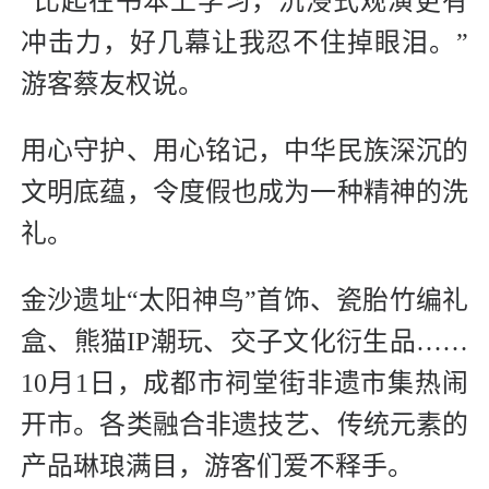
“比起在书本上学习，沉浸式观演更有
冲击力，好几幕让我忍不住掉眼泪。”
游客蔡友权说。
用心守护、用心铭记，中华民族深沉的
文明底蕴，令度假也成为一种精神的洗
礼。
金沙遗址“太阳神鸟”首饰、瓷胎竹编礼
盒、熊猫IP潮玩、交子文化衍生品……
10月1日，成都市祠堂街非遗市集热闹
开市。各类融合非遗技艺、传统元素的
产品琳琅满目，游客们爱不释手。