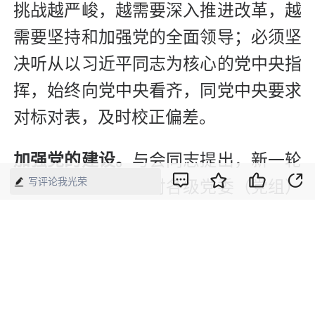
挑战越严峻，越需要深入推进改革，越
需要坚持和加强党的全面领导；必须坚
决听从以习近平同志为核心的党中央指
挥，始终向党中央看齐，同党中央要求
对标对表，及时校正偏差。
加强党的建设。
与会同志提出，新一轮
写评论我光荣
改革进入深水区，对各级党委（党组）
和党员干部的思想水平、素质能力提出
了新的更高要求，必须进一步加强党的
建设。要坚持制度治党、依规治党，完
善党内法规，有效防范和纠治政绩观偏