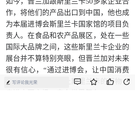
如今，晋兰加跟斯里兰卡50多家企业合
作，将他们的产品出口到中国，他也成
为本届进博会斯里兰卡国家馆的项目负
责人。在食品和农产品展区，处在一些
国际大品牌之间，这些斯里兰卡企业的
展台并不算特别亮眼，但晋兰加对未来
很有信心，“通过进博会，让中国消费
者认识斯里兰卡；让斯里兰卡的好物，
写评论我光荣
走进中国市场，走向世界舞台。”
【来源】：人民日报
版权声明：本网所有内容，凡注明“来源：中国经济周刊-经济网”、
“来源：中国经济周刊”、“来源：经济网”及带有中国经济周刊
LOGO、水印的所有文字、图片和音视频资料，版权均属《中国经