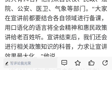
院、公安、医卫、气象等部门。“大家
在宣讲前都要结合各自领域进行备课，
用口语化的语言将全会精神和惠民政策
讲给老百姓听。宣讲结束后，我们还会
进行相关政策知识的科普，力求让宣讲
效果最大化。”他说。
写评论我光荣
（新华社北京9月25日电新华社记者）
【来源】：人民日报
版权声明：本网所有内容，凡注明“来源：中国经济周刊-经济网”、
“来源：中国经济周刊”、“来源：经济网”及带有中国经济周刊
LOGO、水印的所有文字、图片和音视频资料，版权均属《中国经
济周刊》杂志社有限公司所有，任何媒体、网站或个人未经协议授