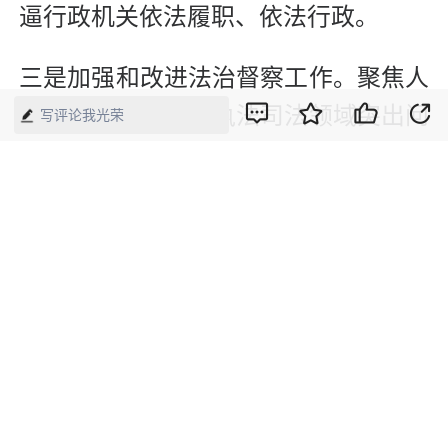
逼行政机关依法履职、依法行政。
三是加强和改进法治督察工作。聚焦人
民群众反映强烈的执法司法领域突出问
写评论我光荣
题，开展重点督察。及时发现问题，纠
正偏差，切实提升督察针对性、实效
性、权威性。
四是强化公共法律服务机制。持续推进
驻看守所等法律援助工作站建设，建立
健全法律服务资源依法跨区域流动机
制，加强法律援助志愿服务。