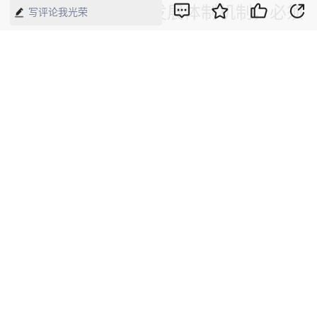
情。完善城乡融合发展体制机制，必须
写评论我光荣
毫不动摇坚持最严格的耕地保护制度和
节约集约用地制度，优化土地利用结
构，提高土地利用效率。严格保护耕
地。健全耕地数量、质量、生态“三位
一体”保护制度体系，改革完善耕地占
补平衡制度，各类耕地占用纳入统一管
理，完善补充耕地质量验收机制，确保
达到平衡标准，坚决守住耕地红线。加
大高标准农田投入和管护力度，提高建
设质量和标准，完善高标准农田建设、
验收、管理机制，确保建一块、成一