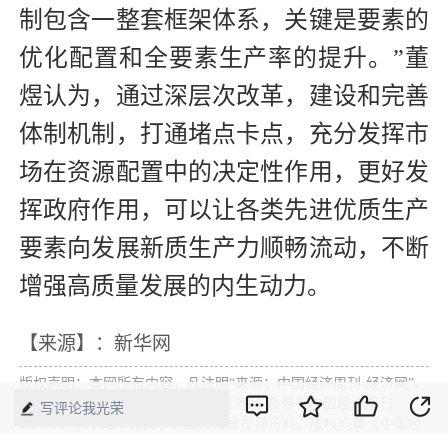
制包含一整套框架体系，关键是要素的
优化配置和全要素生产率的提升。”董
煜认为，通过深层次改革，建设和完善
体制机制，打通堵点卡点，充分发挥市
场在资源配置中的决定性作用，更好发
挥政府作用，可以让各类先进优质生产
要素向发展新质生产力顺畅流动，不断
增强高质量发展的内生动力。
【来源】：新华网
版权声明：本网所有内容，凡注明“来源：中国经济周刊-经济网”、
“来源：中国经济周刊”、“来源：经济网”及带有中国经济周刊
写评论我光荣
LOGO、水印的所有文字、图片和音视频资料，版权均属《中国经
济周刊》杂志社有限公司所有，任何媒体、网站或个人未经协议授