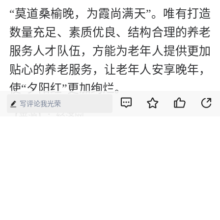
“莫道桑榆晚，为霞尚满天”。唯有打造
数量充足、素质优良、结构合理的养老
服务人才队伍，方能为老年人提供更加
贴心的养老服务，让老年人安享晚年，
使“夕阳红”更加绚烂。
写评论我光荣
【来源】：经济网
版权声明：本网所有内容，凡注明“来源：中国经济周刊-经济网”、
“来源：中国经济周刊”、“来源：经济网”及带有中国经济周刊
LOGO、水印的所有文字、图片和音视频资料，版权均属《中国经
济周刊》杂志社有限公司所有，任何媒体、网站或个人未经协议授
权不得转载、摘编、链接、转贴或以其他方式使用。已经协议授权
的，在下载、转载使用时必须注明“来源：中国经济周刊-经济网”、
“来源：中国经济周刊”、“来源：经济网”，不得改动标题及文字内
容，违者将依法追究责任。 凡本网注明“来源：XXX（非中国经济
周刊或经济网）”的文/图等稿件，均转载自其它媒体，转载目的在