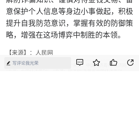
意保护个人信息等身边小事做起，积极
提升自我防范意识，掌握有效的防御策
略，增强在这场博弈中制胜的本领。
【来源】：人民网
写评论我光荣
版权声明：本网所有内容，凡注明“来源：中国经济周刊-经济网”、
“来源：中国经济周刊”、“来源：经济网”及带有中国经济周刊
LOGO、水印的所有文字、图片和音视频资料，版权均属《中国经
济周刊》杂志社有限公司所有，任何媒体、网站或个人未经协议授
权不得转载、摘编、链接、转贴或以其他方式使用。已经协议授权
的，在下载、转载使用时必须注明“来源：中国经济周刊-经济网”、
“来源：中国经济周刊”、“来源：经济网”，不得改动标题及文字内
容，违者将依法追究责任。 凡本网注明“来源：XXX（非中国经济
周刊或经济网）”的文/图等稿件，均转载自其它媒体，转载目的在
于传递更多信息，并不代表本网赞同其观点和对其真实性负责。如
其他媒体、网站或个人转载使用，请与著作权人联系，并自负法律
责任。