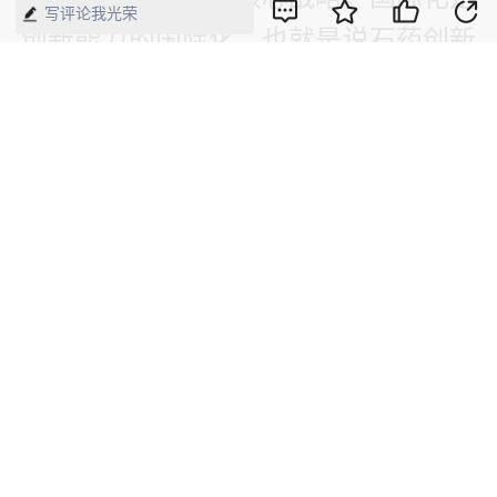
写评论我光荣
创新能力的国际化，也就是说石药创新
能力必须达到国际水平，才能在国际制
药强企中谋一席之地。
“目前我们的出口交货值已经达到6亿美
元，在2017年中国医药保健品出口企业
排名第一。”石药集团副总裁张赫明补
充道，“对于国际市场来说，中国企业
从跟跑到并跑仍需要一个学习探索的过
程。石药集团的梦想，是通过创新，在
国际医药行业实现领跑。”