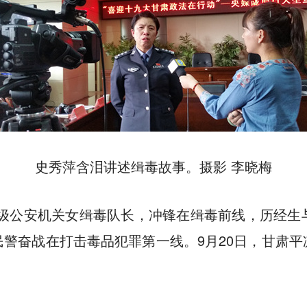
史秀萍含泪讲述缉毒故事。摄影 李晓梅
县级公安机关女缉毒队长，冲锋在缉毒前线，历经生
警奋战在打击毒品犯罪第一线。9月20日，甘肃