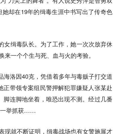
为“刀尖上的舞者”。有人说史秀萍是智勇双
她却在19年的缉毒生涯中书写出了传奇色
一的女缉毒队长。为了工作，她一次次放弃休
换来一个个生与死、血与火的考验。
品海洛因40克，凭借着多年与毒贩子打交道
，她正带领专案组民警押解犯罪嫌疑人张某赴
手、脚连脚地坐着，唯恐出现不测。经过几番
被一举抓获……
表现就不断证明，缉毒战场也有女警施展才