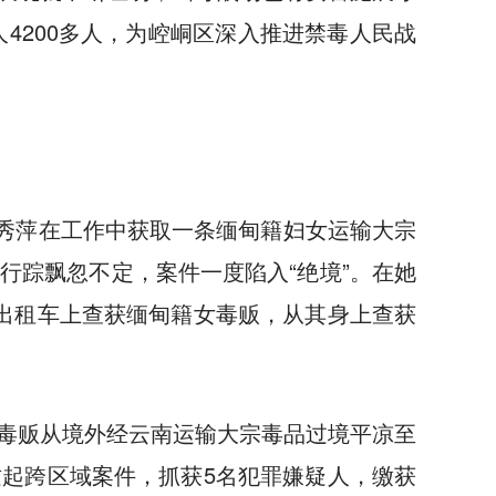
4200多人，为崆峒区深入推进禁毒人民战
史秀萍在工作中获取一条缅甸籍妇女运输大宗
行踪飘忽不定，案件一度陷入“绝境”。在她
出租车上查获缅甸籍女毒贩，从其身上查获
毒贩从境外经云南运输大宗毒品过境平凉至
起跨区域案件，抓获5名犯罪嫌疑人，缴获