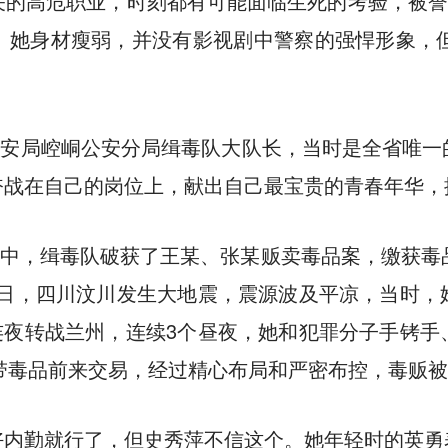
的高危职业，时刻都有可能面临生死的考验，被誉
。她身材瘦弱，并没有影视剧中警察的强悍形象，但
市公安局崆峒公安分局缉毒队大队长，当时是全省唯
奋战在自己的岗位上，献出自己最宝贵的青春年华，
行动中，缉毒队破获了王某、张某贩卖毒品案，缴获毒
12日，四川汶川发生大地震，震源波及平凉，当时
又连夜转战兰州，连续3个昼夜，她和犯罪分子手铐
次带毒品前来交易，经过精心布局和严密布控，毒贩
好内勤就行了，但史秀萍不信这个。她年轻时的英勇