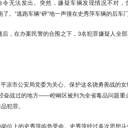
命令无法发出。突然，嫌疑车辆发现情况不对，
跑了。”逃跑车辆“砰”地一声撞在史秀萍车辆的后车
后，在办案民警的合围之下，3名犯罪嫌疑人全部
年后，平凉市公安局党委为关心、保护这名骁勇善战的
曾经奋战过的地方——崆峒区被列为全省毒品问题
毒品犯罪。
他岗位上的史秀萍临危受命。史秀萍经过多次思想斗