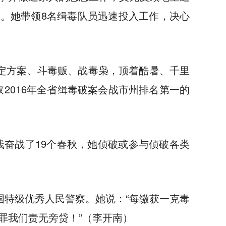
长。她带领8名缉毒队员迅速投入工作，决心
定方案、斗毒贩、战毒枭，顶着酷暑、千里
2016年全省缉毒破案会战市州排名第一的
线奋战了19个春秋，她侦破或参与侦破各类
国特级优秀人民警察。她说：“每缴获一克毒
罪我们责无旁贷！”（李开南）