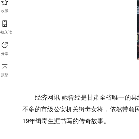
收藏
手机阅读
分享
顶部
经济网讯 她曾经是甘肃全省唯一的
不多的市级公安机关缉毒女将，依然带领民
19年缉毒生涯书写的传奇故事。