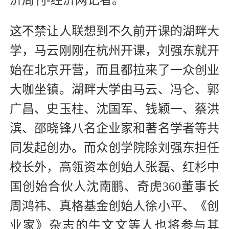
济周刊-经济网记者。
这不禁让人联想到不久前开课的湖畔大
学，马云刚刚在杭州开课，刘强东就开
始在北京开营，而且都拉来了一众创业
大咖坐镇。湖畔大学由马云、冯仑、郭
广昌、史玉柱、沈国军、钱颖一、蔡洪
滨、邵晓锋八名企业家和著名学者等共
同发起创办。而众创学院除刘强东担任
校长外，高瓴资本创始人张磊、红杉中
国创始合伙人沈南鹏、奇虎360董事长
周鸿祎、真格基金创始人徐小平、《创
业家》杂志的牛文文等人也将参与其