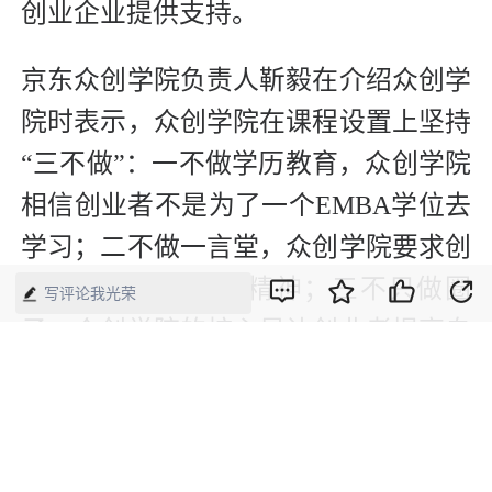
创业企业提供支持。
京东众创学院负责人靳毅在介绍众创学
院时表示，众创学院在课程设置上坚持
“三不做”：一不做学历教育，众创学院
相信创业者不是为了一个EMBA学位去
学习；二不做一言堂，众创学院要求创
业者一定要有怀疑精神；三不只做圈
写评论我光荣
子，众创学院的核心是让创业者提高自
己，让创业项目在加速过程中达到一个
新的阶段。
另外，金麟还透露，京东会在三年内拿