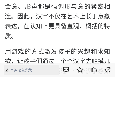
会意、形声都是强调形与意的紧密相
连。因此，汉字不仅在艺术上长于意象
表达，在认知上更具备直观、概括的特
质。
用游戏的方式激发孩子的兴趣和求知
欲，让孩子们通过一个个汉字去触摸几
千年的历史变迁，通过一个个汉字感知
写评论我光荣
几千年前人类生活和生产的痕迹，通过
一个个偏旁部首来揣测汉字背后的含义
和流变，这是一个多么充满奥妙的过
程。