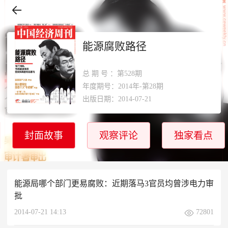
能源腐败路径
总期号
：第528期
年度期号：2014年-第28期
出版日期：2014-07-21
封面故事
观察评论
独家看点
能源局哪个部门更易腐败：近期落马3官员均曾涉电力审
批
2014-07-21 14:13
72801