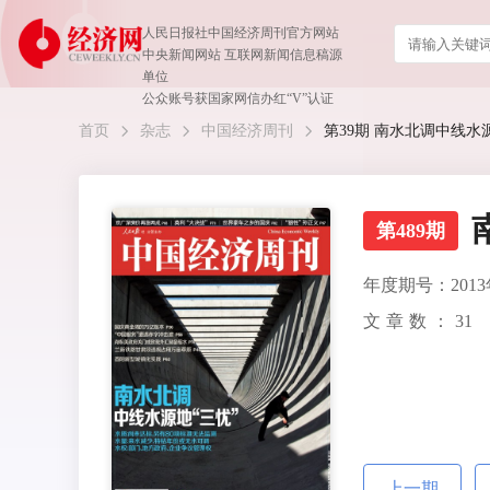
人民日报社中国经济周刊官方网站
中央新闻网站 互联网新闻信息稿源
单位
公众账号获国家网信办红“V”认证
首页
杂志
中国经济周刊
第39期 南水北调中线水源地
第489期
年度期号：2013
文章数：
31
上一期