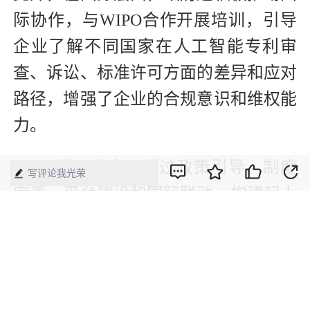
际协作，与WIPO合作开展培训，引导
企业了解不同国家在人工智能专利审
查、诉讼、标准许可方面的差异和应对
路径，增强了企业的合规意识和维权能
力。
“可以说，政府正通过政策引导、制度
写评论我光荣
完善、平台建设和国际联动，构建起人
工智能领域知识产权‘出海’的系统性支
持体系，帮助企业从‘能申请’走向‘能保
护、能维权、能运营’，为我国AI技术
走向全球提供了坚实支撑和制度护