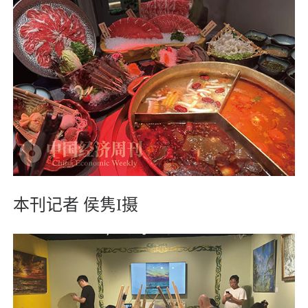
本刊记者 侯隽I摄