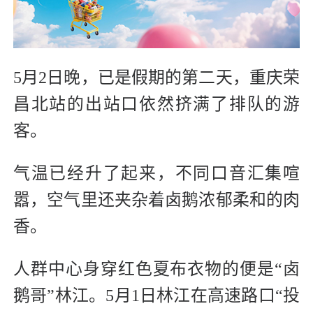
5月2日晚，已是假期的第二天，重庆荣
昌北站的出站口依然挤满了排队的游
客。
气温已经升了起来，不同口音汇集喧
嚣，空气里还夹杂着卤鹅浓郁柔和的肉
香。
人群中心身穿红色夏布衣物的便是“卤
鹅哥”林江。5月1日林江在高速路口“投