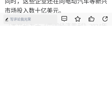
同时，这些企业还在向电动汽车等新兴
市场投入数十亿美元。
写评论我光荣
（本文刊发于《中国经济周刊》2024年
第16期）
【来源】：经济网-中国经济周刊
版权声明：本网所有内容，凡注明“来源：中国经济周刊-经济网”、
“来源：中国经济周刊”、“来源：经济网”及带有中国经济周刊
LOGO、水印的所有文字、图片和音视频资料，版权均属《中国经
济周刊》杂志社有限公司所有，任何媒体、网站或个人未经协议授
权不得转载、摘编、链接、转贴或以其他方式使用。已经协议授权
的，在下载、转载使用时必须注明“来源：中国经济周刊-经济网”、
“来源：中国经济周刊”、“来源：经济网”，不得改动标题及文字内
容，违者将依法追究责任。 凡本网注明“来源：XXX（非中国经济