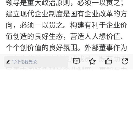
领导是重大政治原则，必须一以贯之；
建立现代企业制度是国有企业改革的方
向，必须一以贯之。构建有利于企业价
值创造的良好生态，营造人人想价值、
个个创价值的良好氛围。外部董事作为
国有企业董事会的组成成员，既有助于
写评论我光荣
完善中国特色现代企业制度，更能有力
推动企业提升长期价值创造能力。
(本文作者系中央企业专职外部董事）
（本文刊发于《中国经济周刊》2024年
第13期）