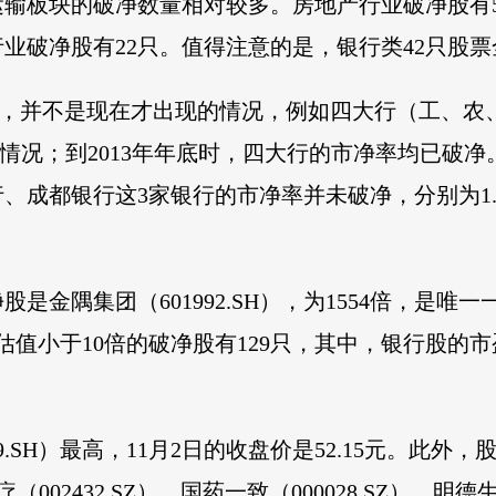
输板块的破净数量相对较多。房地产行业破净股有5
行业破净股有22只。值得注意的是，银行类42只股
，并不是现在才出现的情况，例如四大行（工、农、
的情况；到2013年年底时，四大行的市净率均已破净
成都银行这3家银行的市净率并未破净，分别为1.40倍
是金隅集团（601992.SH），为1554倍，是
只；估值小于10倍的破净股有129只，其中，银行股
9.SH）最高，11月2日的收盘价是52.15元。此外
疗（002432.SZ）、国药一致（000028.SZ）、明德