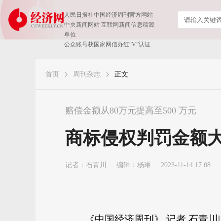
人民日报社中国经济周刊官方网站
中央新闻网站 互联网新闻信息稿源
单位
公众账号获国家网信办红“V”认证
首页
周刊杂志
正文
赔偿金额从80万元提高至500 万元
商标侵权判罚金额
记者：
石青川
编辑：杨琳
2023-11-14 17:08
《中国经济周刊》 记者 石青川