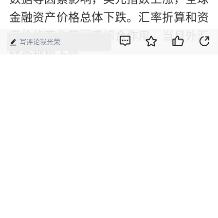
金融资产价格总体下跌。汇率折算和资
产价格变化等因素综合作用，当月外汇
写评论我光荣
储备规模下降。
（本文刊发于《中国经济周刊》2023年
第19期）
【来源】：经济网-中国经济周刊
版权声明：本网所有内容，凡注明“来源：中国经济周刊-经济网”、
“来源：中国经济周刊”、“来源：经济网”及带有中国经济周刊
LOGO、水印的所有文字、图片和音视频资料，版权均属《中国经
济周刊》杂志社有限公司所有，任何媒体、网站或个人未经协议授