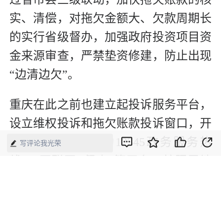
实、清偿，对拖欠金额大、欠款周期长
的实行省级督办，加强政府投资项目资
金来源审查，严禁垫资修建，防止出现
“边清边欠”。
重庆在此之前也建立起投诉服务平台，
设立维权投诉和拖欠账款投诉窗口，开
通受理热线，联动12345政务服务热
写评论我光荣
线、“互联网+督查”等平台，按照属地
管理原则，受理机关、事业单位和大型
企业拒绝或延迟支付中小企业款项的投
诉和咨询。