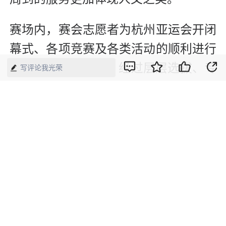
赛场内，赛会志愿者为杭州亚运会开闭
幕式、各项竞赛及各类活动的顺利进行
“保驾护航”。比如，经过层层选拔、专
写评论我光荣
业培训的3.76万名志愿者“小青荷”为亚
运会提供充足、专业的服务保障，构建
“最美风景带”。
赛场外还涌现着不同类型的城市志愿
者，作为城市运行、平安和谐、通行有
序的“后盾”。如，亚运青年V站已全面
启动，521个点位上的1.37万余名志愿