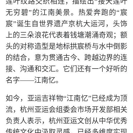
莲叶纹路交织相连，描绘出“接天莲叶
无穷碧”的江南美景。热爱奔跑的“宸
宸”诞生自世界遗产京杭大运河，头饰
上的三朵浪花代表着钱塘潮涌奇观；额
头的对称造型是地标拱宸桥与水中倒影
的结合，意为贯通古今、跨越边界的连
接、沟通和交汇。它们还有一个好听的
名字——江南忆。
如今，亚运吉祥物“江南忆”已经成为顶
流，杭州亚运会组委会市场开发部相关
负责人表示，杭州亚运文创从中华优秀
传统文化中汲取灵感，已经多维度实现