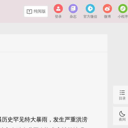
纯阅版
登录
杂志
官方微信
微博
小程
目录
遭遇历史罕见特大暴雨，发生严重洪涝
夜间