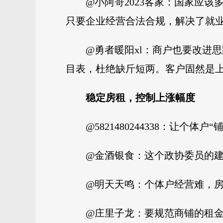
@小阿哥2023客家：国家应
只要企业经营合法合规，解决了就
@勇者暖阳xl：商户也要改进
目表，杜绝缺斤短两。客户固然是
稳定房租，控制上涨幅度
@5821480244338：让
@金酒银食：这个政协委员的
@明天天鸣：个体户经营难，
@庄里子龙：要规范商铺的租