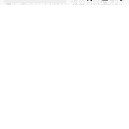
着，未来几个月内，该公司将缩减2.7
万名员工。
（本文刊发于《中国经济周刊》2023年
第6期）
版权声明：本网所有内容，凡注明“来源：中国经济周刊-经济网”、
“来源：中国经济周刊”、“来源：经济网”及带有中国经济周刊
LOGO、水印的所有文字、图片和音视频资料，版权均属《中国经
济周刊》杂志社有限公司所有，任何媒体、网站或个人未经协议授
权不得转载、摘编、链接、转贴或以其他方式使用。已经协议授权
的，在下载、转载使用时必须注明“来源：中国经济周刊-经济网”、
“来源：中国经济周刊”、“来源：经济网”，不得改动标题及文字内
容，违者将依法追究责任。 凡本网注明“来源：XXX（非中国经济
周刊或经济网）”的文/图等稿件，均转载自其它媒体，转载目的在
于传递更多信息，并不代表本网赞同其观点和对其真实性负责。如
其他媒体、网站或个人转载使用，请与著作权人联系，并自负法律
责任。