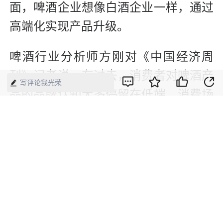
面，啤酒企业想像白酒企业一样，通过
高端化实现产品升级。
啤酒行业分析师方刚对《中国经济周
刊》记者说，在过去，消费者对啤酒产
写评论我光荣
品的品牌认知大多停留在低端，消费场
景也集中在非商务宴请的场合。巨头品
牌频繁推出高价产品，很大目的就是对
品牌高度的拉升。“千元啤酒产品的出
现，其象征意义大于市场意义，这一产
品的价值并不在于能够为企业增加多少
销售收入，更多的是为了争夺品牌的制