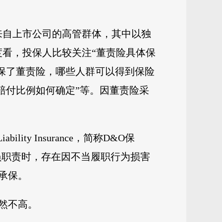
来自上市公司的高管群体，其中以独
度看，投保人比较关注“董责险具体保
投保了董责险，哪些人群可以得到保险
赔付比例如何确定”等。因董责险采
ility Insurance，简称D&O保
员职责时，存在因不当履职行为损害
承保。
然不高。