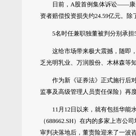
日前，A股首例集体诉讼——康
资者赔偿投资损失约24.59亿元
5名时任兼职独董被判分别承担5
这给市场带来极大震撼，随即，
乏光明乳业、万润股份、木林森等
作为新《证券法》正式施行后对
监事及高级管理人员责任保险）再度
11月12日以来，就有包括华能水电（
（688662.SH）在内的多家上
审判决落地后，董责险迎来了一波咨