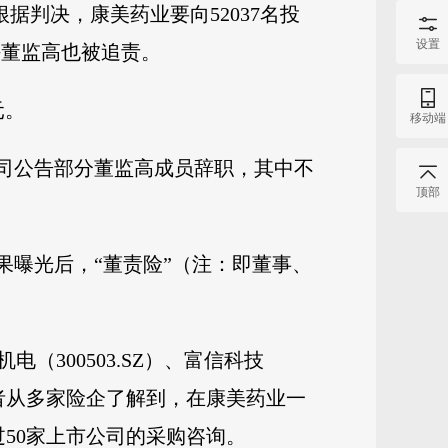
判决，康美药业要向52037名投
设置
任董监高也被追责。
元。
移动端
公司公告部分董监高成员辞职，其中不
顶部
果曝光后，“董责险”（注：即董事、
机电（300503.SZ）、富信科技
记者从多家险企了解到，在康美药业一
50家上市公司的采购咨询。